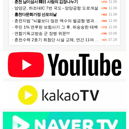
·
춘천 남이섬서 韓日 사랑의 김장나누기
11.06
+1733
· 양양군, 하조대IC 7번 국도∼양양공항 도로개설
11.06
+1706
·
홍천다문화가정 선포의날
11.06
+1662
· 춘천지법 "뇌물보다 많은 액수의 벌금형 병과해야"
11.06
+1681
· 주민 1% 연루된 보험사기 그 후..뒤숭숭한 태백
11.06
+1732
· 연합기독교방송 군 장병 위문!!!
10.06
+1706
· 춘천수력 2호기 최첨단 시설 교체, 연간 11여 억원 수익 추가 확보
07.28
+675