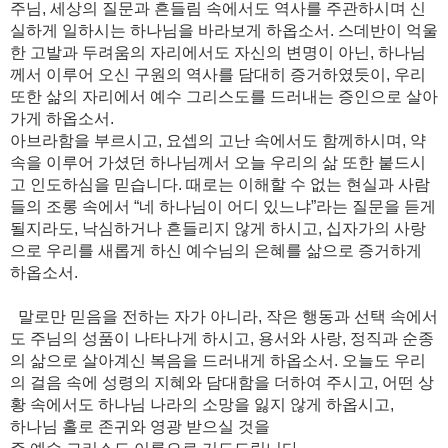
주님, 세상의 질문과 흔들림 속에서도 역사를 주관하시며 신
실하게 일하시는 하나님을 바라보게 하옵소서. 스데반이 억울
한 고발과 두려움의 자리에서도 자신의 변명이 아닌, 하나님
께서 이루어 오신 구원의 역사를 담대히 증거하였듯이, 우리
또한 삶의 자리에서 예수 그리스도를 드러내는 증인으로 살아
가게 하옵소서.
아브라함을 부르시고, 요셉의 고난 속에서도 함께하시며, 약
속을 이루어 가셨던 하나님께서 오늘 우리의 삶 또한 붙드시
고 인도하심을 믿습니다. 때로는 이해할 수 없는 현실과 사람
들의 조롱 속에서 “네 하나님이 어디 있느냐”라는 질문을 듣게
될지라도, 낙심하거나 흔들리지 않게 하시고, 십자가의 사랑
으로 우리를 새롭게 하신 예수님의 은혜를 삶으로 증거하게
하옵소서.
말로만 믿음을 전하는 자가 아니라, 작은 행동과 선택 속에서
도 주님의 성품이 나타나게 하시고, 용서와 사랑, 정직과 순종
의 삶으로 살아계신 복음을 드러내게 하옵소서. 오늘도 우리
의 걸음 속에 성령의 지혜와 담대함을 더하여 주시고, 어떤 상
황 속에서도 하나님 나라의 소망을 잃지 않게 하옵시고,
하나님 홀로 존귀와 영광 받으실 것을