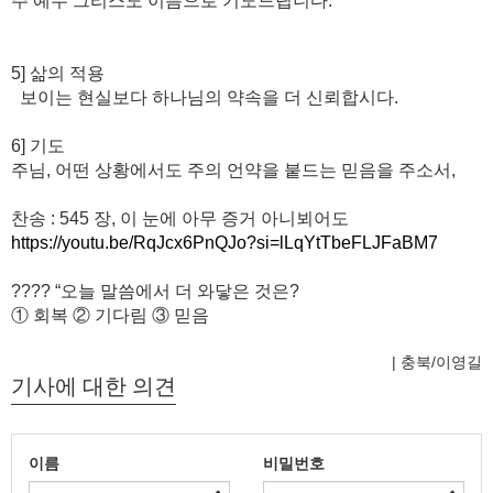
주 예수 그리스도 이름으로 기도드립니다.
5] 삶의 적용
보이는 현실보다 하나님의 약속을 더 신뢰합시다.
6] 기도
주님, 어떤 상황에서도 주의 언약을 붙드는 믿음을 주소서,
찬송 : 545 장, 이 눈에 아무 증거 아니뵈어도
https://youtu.be/RqJcx6PnQJo?si=lLqYtTbeFLJFaBM7
???? “오늘 말씀에서 더 와닿은 것은?
① 회복 ② 기다림 ③ 믿음
| 충북/이영길
기사에 대한 의견
이름
비밀번호