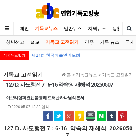
메인
기독교뉴스
일반뉴스
지역뉴스
생활정보
청년선교
설교
기독교 고전읽기
간증
기독 뉴스
국제
제24회 한국예술인기도회
기독뉴스알림
기독교 고전읽기
홈 > 기독교뉴스 > 기독교 고전읽기
127 D. 사도행전 7 : 6-16 약속의 재해석 20260507
아브라함과 요셉을 통해 드러난 하나님의 은혜
2026.05.07 12:32 입력
127 D. 사도행전 7 : 6-16 약속의 재해석 2026050
7