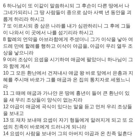
6 하나님이 또 이같이 말씀하시되 그 후손이 다른 땅에서 나
그네가되리니 그 땅 사람들이 종으로 삼아 사백 년 동안을 괴
롭게 하리라 하시고
7 또 이르시되 종 삼은 나라를 내가 심판하리니 그 후에 그들
이 나와서 이 곳에서 나를 섬기리라 하시고
8 할례의 언약을 아브라함에게 주셨더니 그가 이삭을 낳아 여
드레 만에 할례를 행하고 이삭이 야곱을, 아곱이 우리 열두 조
상을 낳으니라
9 여러 조상이 요셉을 시기하여 애굽에 팔았더니 하나님이 그
와 함께 계셔
10 그 모든 환난에서 건져내사 애굽 왕 바로 앞에서 은총과 지
혜를 주시매 바로가 그를 애굽과 온 집의 통치자로 세웠느니
라
11 그 때에 애굽과 가나안 온 땅에 흉년이 들어 큰 환난이 있
을 새 우리 조상들이 양식이 없는지라
12 야곱이 애굽에 곡식이 있다는 말을 듣고 먼저 우리 조상들
을 보내고
13 또 재차 보내매 요셉이 자기 형들에게 알려지게 되고 또 요
셉의 친족이 바로에게 드러나게 되니라
14 요셉이 사람을 보내어 그의 아버지 야곱과 온 친족 일흔다