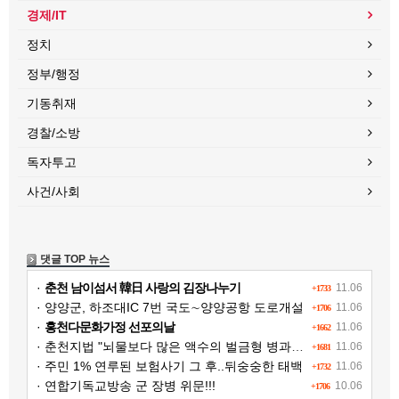
경제/IT
정치
정부/행정
기동취재
경찰/소방
독자투고
사건/사회
댓글 TOP 뉴스
·
춘천 남이섬서 韓日 사랑의 김장나누기
11.06
+1733
· 양양군, 하조대IC 7번 국도∼양양공항 도로개설
11.06
+1706
·
홍천다문화가정 선포의날
11.06
+1662
· 춘천지법 "뇌물보다 많은 액수의 벌금형 병과해야"
11.06
+1681
· 주민 1% 연루된 보험사기 그 후..뒤숭숭한 태백
11.06
+1732
· 연합기독교방송 군 장병 위문!!!
10.06
+1706