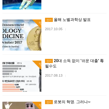
올해 노벨과학상 발표
인기
Hot
2017.10.05
|
20대 소득 없이 '쉬운 대출' 毒
인기
Hot
될수도
2017.08.13
|
로봇의 혁명. 그러나~
인기
Hot