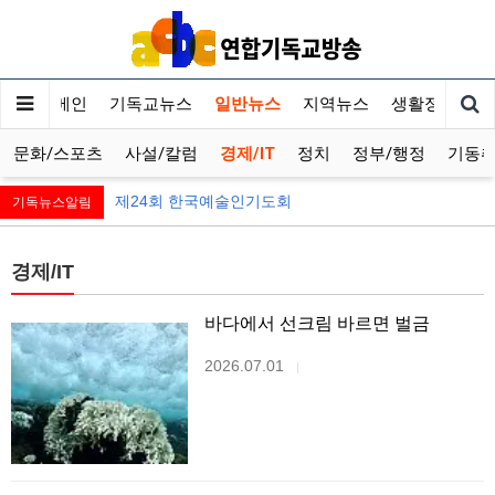
메인
기독교뉴스
일반뉴스
지역뉴스
생활정보
문화/스포츠
사설/칼럼
경제/IT
정치
정부/행정
기동
제24회 한국예술인기도회
기독뉴스알림
경제/IT
바다에서 선크림 바르면 벌금
2026.07.01
|