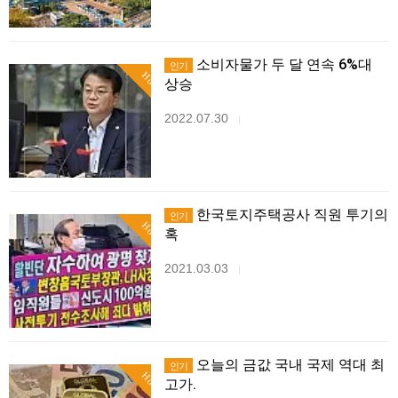
소비자물가 두 달 연속 6%대
인기
Hot
상승
2022.07.30
|
한국토지주택공사 직원 투기의
인기
Hot
혹
2021.03.03
|
오늘의 금값 국내 국제 역대 최
인기
Hot
고가.