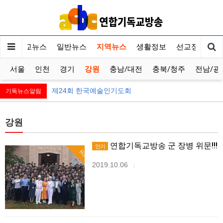
기독교뉴스
일반뉴스
지역뉴스
생활정보
선교정보
서울
인천
경기
강원
충남/대전
충북/청주
전남/광
제24회 한국예술인기도회
기독뉴스알림
강원
연합기독교방송 군 장병 위문!!!
인기
Hot
2019.10.06
|