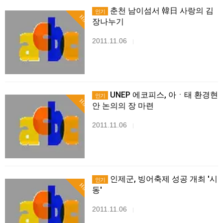
춘천 남이섬서 韓日 사랑의 김
인기
Hot
장나누기
2011.11.06
|
UNEP 에코피스, 아ㆍ태 환경현
인기
Hot
안 논의의 장 마련
2011.11.06
|
인제군, 빙어축제 성공 개최 '시
인기
Hot
동'
2011.11.06
|