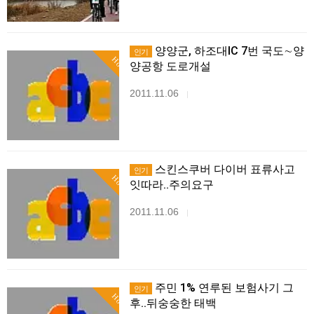
양양군, 하조대IC 7번 국도∼양
인기
Hot
양공항 도로개설
2011.11.06
|
스킨스쿠버 다이버 표류사고
인기
Hot
잇따라..주의요구
2011.11.06
|
주민 1% 연루된 보험사기 그
인기
Hot
후..뒤숭숭한 태백