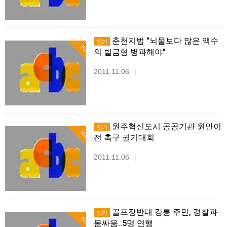
춘천지법 "뇌물보다 많은 액수
인기
Hot
의 벌금형 병과해야"
2011.11.06
|
원주혁신도시 공공기관 원안이
인기
Hot
전 촉구 궐기대회
2011.11.06
|
골프장반대 강릉 주민, 경찰과
인기
Hot
몸싸움..5명 연행