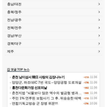
충남/대전
충북/청주
전남/광주
전북/전주
경남/부산
경북/대구
제주
댓글 TOP 뉴스
·
춘천 남이섬서 韓日 사랑의 김장나누기
11.06
+1733
· 양양군, 하조대IC 7번 국도∼양양공항 도로개설
11.06
+1706
·
홍천다문화가정 선포의날
11.06
+1662
· 춘천지법 "뇌물보다 많은 액수의 벌금형 병과해야"
11.06
+1681
· 주민 1% 연루된 보험사기 그 후..뒤숭숭한 태백
11.06
+1732
· 연합기독교방송 군 장병 위문!!!
10.06
+1706