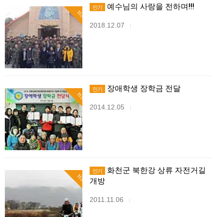
예수님의 사랑을 전하며!!!
인기
Hot
2018.12.07
|
장애학생 장학금 전달
인기
Hot
2014.12.05
|
화천군 북한강 상류 자전거길
인기
Hot
개방
2011.11.06
|