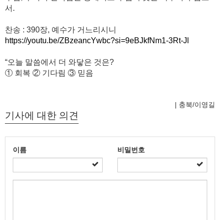
서.
찬송 : 390장, 예수가 거느리시니
https://youtu.be/ZBzeancYwbc?si=9eBJkfNm1-3Rt-Jl
“오늘 말씀에서 더 와닿은 것은?
① 회복 ② 기다림 ③ 믿음
| 충북/이영길
기사에 대한 의견
이름
비밀번호