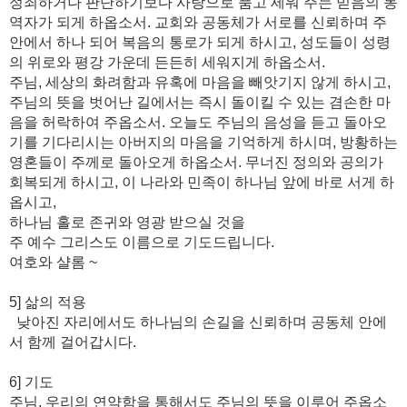
정죄하거나 판단하기보다 사랑으로 품고 세워 주는 믿음의 동
역자가 되게 하옵소서. 교회와 공동체가 서로를 신뢰하며 주
안에서 하나 되어 복음의 통로가 되게 하시고, 성도들이 성령
의 위로와 평강 가운데 든든히 세워지게 하옵소서.
주님, 세상의 화려함과 유혹에 마음을 빼앗기지 않게 하시고,
주님의 뜻을 벗어난 길에서는 즉시 돌이킬 수 있는 겸손한 마
음을 허락하여 주옵소서. 오늘도 주님의 음성을 듣고 돌아오
기를 기다리시는 아버지의 마음을 기억하게 하시며, 방황하는
영혼들이 주께로 돌아오게 하옵소서. 무너진 정의와 공의가
회복되게 하시고, 이 나라와 민족이 하나님 앞에 바로 서게 하
옵시고,
하나님 홀로 존귀와 영광 받으실 것을
주 예수 그리스도 이름으로 기도드립니다.
여호와 샬롬 ~
5] 삶의 적용
낮아진 자리에서도 하나님의 손길을 신뢰하며 공동체 안에
서 함께 걸어갑시다.
6] 기도
주님, 우리의 연약함을 통해서도 주님의 뜻을 이루어 주옵소