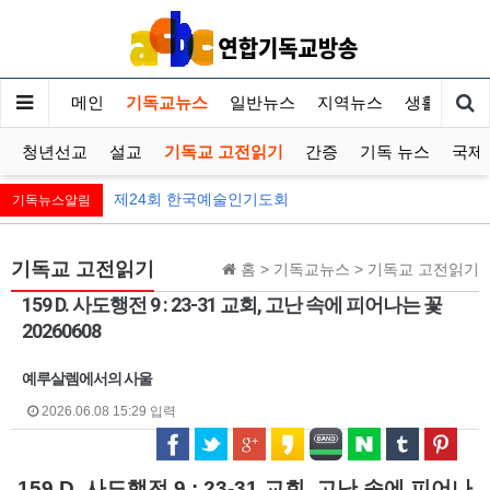
메인
기독교뉴스
일반뉴스
지역뉴스
생활정보
청년선교
설교
기독교 고전읽기
간증
기독 뉴스
국제
제24회 한국예술인기도회
기독뉴스알림
기독교 고전읽기
홈 > 기독교뉴스 > 기독교 고전읽기
159 D. 사도행전 9 : 23-31 교회, 고난 속에 피어나는 꽃
20260608
예루살렘에서의 사울
2026.06.08 15:29 입력
159 D. 사도행전 9 : 23-31 교회, 고난 속에 피어나