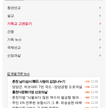
청년선교
설교
기독교 고전읽기
간증
기독 뉴스
국제선교
신앙과삶
댓글 TOP 뉴스
·
춘천 남이섬서 韓日 사랑의 김장나누기
11.06
+1733
· 양양군, 하조대IC 7번 국도∼양양공항 도로개설
11.06
+1706
·
홍천다문화가정 선포의날
11.06
+1662
· 춘천지법 "뇌물보다 많은 액수의 벌금형 병과해야"
11.06
+1681
· 주민 1% 연루된 보험사기 그 후..뒤숭숭한 태백
11.06
+1732
· 연합기독교방송 군 장병 위문!!!
10.06