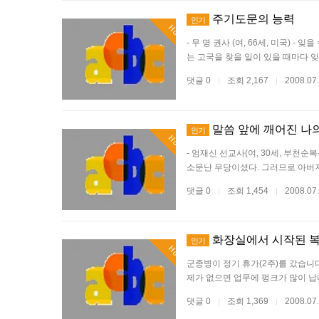
주기도문의 능력
인기
Hot
- 무 명 권사 (여, 66세, 미국)
는 고국을 찾을 일이 있을 때마다 
댓글 0
조회 2,167
2008.07
|
|
말씀 앞에 깨어진 나
인기
Hot
- 엄재신 선교사(여, 30세, 부천
소문난 무당이셨다. 그러므로 아버
댓글 0
조회 1,454
2008.07
|
|
화장실에서 시작된 
인기
Hot
군종병이 정기 휴가(2주)를 갔습니다
제가 없으면 업무에 펑크가 많이 납
댓글 0
조회 1,369
2008.07
|
|