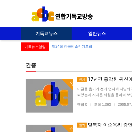
기독교뉴스
일반뉴스
제24회 한국예술인기도회
기독뉴스알림
간증
17년간 흉악한 귀신
인기
Hot
이글을 옮기기 전에 먼저 하나님께 
되었는데 지내온 세월을 돌이켜 보
댓글 0
조회 1,363
2008.07
|
|
탈북자 이순옥씨 증
인기
Hot