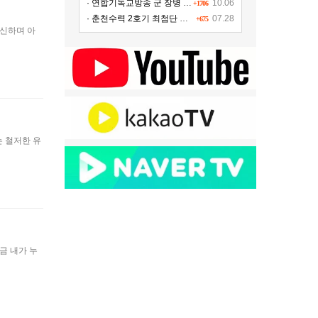
· 연합기독교방송 군 장병 위문!!!
10.06
+1706
· 춘천수력 2호기 최첨단 시설 교체, 연간 11여 억원 수익 추가 확보
07.28
+675
욱신하며 아
는 철저한 유
지금 내가 누