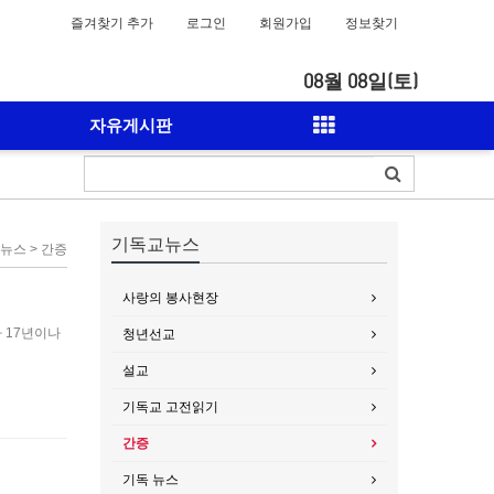
즐겨찾기 추가
로그인
회원가입
정보찾기
08월 08일(토)
자유게시판
기독교뉴스
뉴스 > 간증
사랑의 봉사현장
 17년이나
청년선교
설교
기독교 고전읽기
간증
기독 뉴스