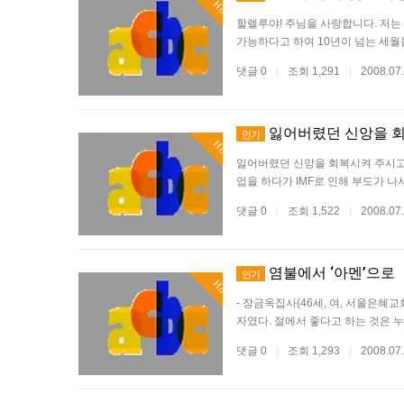
Hot
할렐루야! 주님을 사랑합니다. 저는 
가능하다고 하여 10년이 넘는 세월
댓글 0
조회 1,291
2008.07
|
|
잃어버렸던 신앙을 
인기
Hot
잃어버렸던 신앙을 회복시켜 주시고
업을 하다가 IMF로 인해 부도가 나서
댓글 0
조회 1,522
2008.07
|
|
염불에서 ‘아멘’으로
인기
Hot
- 장금옥집사(46세, 여, 서울은혜교
자였다. 절에서 좋다고 하는 것은 
댓글 0
조회 1,293
2008.07
|
|