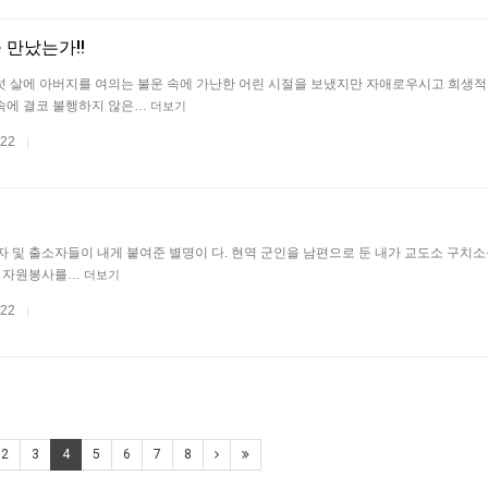
 만났는가!!
섯 살에 아버지를 여의는 불운 속에 가난한 어린 시절을 보냈지만 자애로우시고 희생
속에 결코 불행하지 않은…
더보기
.22
|
자 및 출소자들이 내게 붙여준 별명이 다. 현역 군인을 남편으로 둔 내가 교도소 구치
에 자원봉사를…
더보기
.22
|
2
3
4
5
6
7
8