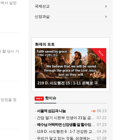
북한에서 살았
국제선교
신앙과삶
화제의 포토
 할 당시 기
New
219 D. 사도행전 15 : 1-11 은혜로 구원받는 복음 20260807
215 D. 사도행전 14 : 1
핫이슈
 있었을 정
·
서울역 섬김과 나눔
06.13
+10
· 간암 말기 시한부 인생이 21일 금식기도로 치유
07.22
·
예수님 어떡하면 신앙생활 잘 할수있나요
07.23
· 119 D. 사도행전 6 : 1-7 건강한 교회, 전파되는 복음 20260429
04.29
· 우리가 알고 있는 것들, 성경에는 없다…
07.28