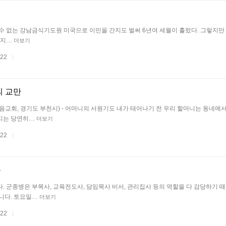
 - 잊을 수 없는 강남금식기도원 미국으로 이민을 간지도 벌써 6년여 세월이 흘렀다. 그렇지만
잊지…
더보기
.22
|
의 교만
순복음교회, 경기도 부천시) - 어머니의 서원기도 내가 태어나기 전 우리 할머니는 동네에
지는 당연히…
더보기
.22
|
복
. 군종병은 부목사, 교육전도사, 담임목사 비서, 관리집사 등의 역할을 다 감당하기 때
니다. 토요일…
더보기
.22
|