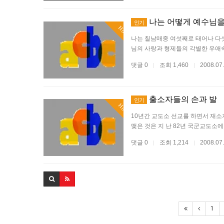
나는 어떻게 예수님을
인기
Hot
나는 칠남매중 여섯째로 태어나 다
님의 사랑과 형제들의 각별한 우애
댓글 0
조회 1,460
2008.07
|
|
출소자들의 손과 발
인기
Hot
10년간 교도소 선교를 하면서 재소
맺은 것은 지 난 82년 국군교도소
댓글 0
조회 1,214
2008.07
|
|
1