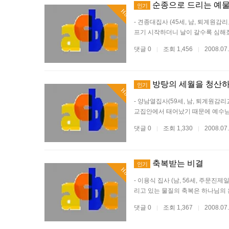
순종으로 드리는 예
인기
Hot
- 견종대집사 (45세, 남, 퇴계원
프기 시작하더니 날이 갈수록 심해졌
댓글 0
조회 1,456
2008.07
|
|
방탕의 세월을 청산
인기
Hot
- 양남열집사(59세, 남, 퇴계원감
교집안에서 태어났기 때문에 예수
댓글 0
조회 1,330
2008.07
|
|
축복받는 비결
인기
Hot
- 이용식 집사 (남, 56세, 주문진
리고 있는 물질의 축복은 하나님의
댓글 0
조회 1,367
2008.07
|
|