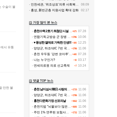
· 인천세관, ‘위조상표’의류 사회복지시설에 기증
08.09
는 수술이 불
· 홍성, 新빈곤층 지원사업 확대 강화
02.17
가장 많이 본 뉴스
·
춘천수력 2호기 최첨단 시설 교체, 연간 11여 억원 수익 추가 확보
07.28
+675
· 연합기독교방송 군 장병 위문!!!
10.06
+1706
·
♥ 풍성한 열매로 가득한 인생!!!
12.25
+101
구에서 유통
· 양양군, 하조대IC 7번 국도∼양양공항 도로개설
11.06
+1706
· 춘천 우두동 ‘강변 코아루’ 파격가 분양
07.28
+441
· 나는 누구인가?
03.17
+11
· 연세의료원 의료 선교축제
10.24
+7
댓글 TOP 뉴스
할 만한 불
·
춘천 남이섬서 韓日 사랑의 김장나누기
11.06
+1733
· 양양군, 하조대IC 7번 국도∼양양공항 도로개설
11.06
+1706
·
홍천다문화가정 선포의날
11.06
+1662
· 춘천지법 "뇌물보다 많은 액수의 벌금형 병과해야"
11.06
+1681
· 주민 1% 연루된 보험사기 그 후..뒤숭숭한 태백
11.06
+1732