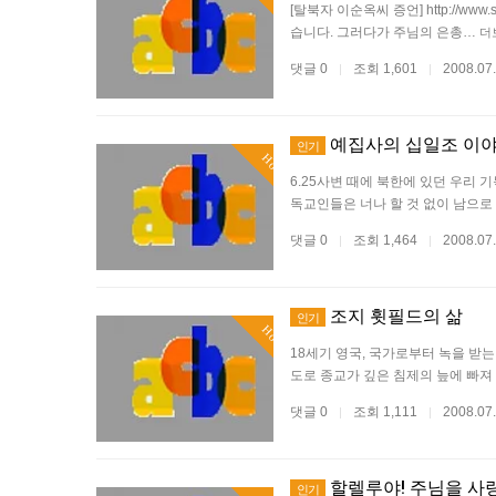
[탈북자 이순옥씨 증언] http://w
습니다. 그러다가 주님의 은총…
더
댓글 0
조회 1,601
2008.07
|
|
예집사의 십일조 이
인기
Hot
6.25사변 때에 북한에 있던 우리 
독교인들은 너나 할 것 없이 남으로
댓글 0
조회 1,464
2008.07
|
|
조지 휫필드의 삶
인기
Hot
18세기 영국, 국가로부터 녹을 받
도로 종교가 깊은 침제의 늪에 빠져
댓글 0
조회 1,111
2008.07
|
|
할렐루야! 주님을 사
인기