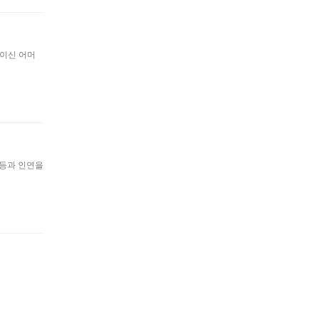
적이신 어머
소등과 인연을