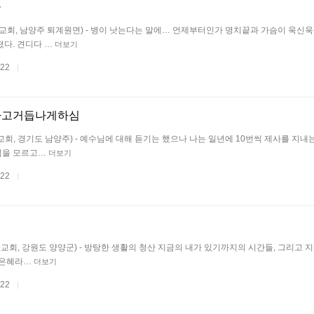
물
감리교회, 남양주 퇴계원면) - 병이 낫는다는 말에… 언제부터인가 명치끝과 가슴이 욱신
다. 견디다 …
더보기
.22
|
하고거듭나게하심
리교회, 경기도 남양주) - 예수님에 대해 듣기는 했으나 나는 일년에 10번씩 제사를 지내
님을 모르고…
더보기
.22
|
제일교회, 강원도 양양군) - 방탕한 생활의 청산 지금의 내가 있기까지의 시간들, 그리고 
 은혜라…
더보기
.22
|