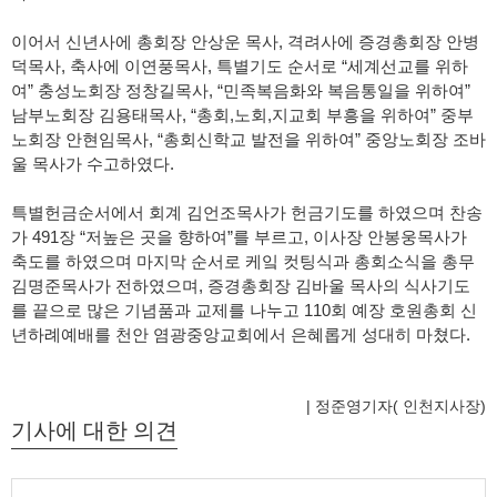
이어서 신년사에 총회장 안상운 목사
,
격려사에 증경총회장 안병
덕목사
,
축사에 이연풍목사
,
특별기도 순서로
“
세계선교를 위하
여
”
충성노회장 정창길목사
, “
민족복음화와 복음통일을 위하여
”
남부노회장 김용태목사
, “
총회
,
노회
,
지교회 부흥을 위하여
”
중부
노회장 안현임목사
, “
총회신학교 발전을 위하여
”
중앙노회장 조바
울 목사가 수고하였다
.
특별헌금순서에서 회계 김언조목사가 헌금기도를 하였으며 찬송
가
491
장
“
저높은 곳을 향하여
”
를 부르고
,
이사장 안봉웅목사가
축도를 하였으며 마지막 순서로 케잌 컷팅식과 총회소식을 총무
김명준목사가 전하였으며
,
증경총회장 김바울 목사의 식사기도
를 끝으로 많은 기념품과 교제를 나누고
110
회 예장 호원총회 신
년하례예배를 천안 염광중앙교회에서 은혜롭게 성대히 마쳤다
.
| 정준영기자( 인천지사장)
기사에 대한 의견