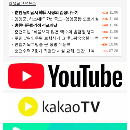
댓글 TOP 뉴스
·
춘천 남이섬서 韓日 사랑의 김장나누기
11.06
+1733
· 양양군, 하조대IC 7번 국도∼양양공항 도로개설
11.06
+1706
·
홍천다문화가정 선포의날
11.06
+1662
· 춘천지법 "뇌물보다 많은 액수의 벌금형 병과해야"
11.06
+1681
· 주민 1% 연루된 보험사기 그 후..뒤숭숭한 태백
11.06
+1732
· 연합기독교방송 군 장병 위문!!!
10.06
+1706
· 춘천수력 2호기 최첨단 시설 교체, 연간 11여 억원 수익 추가 확보
07.28
+675