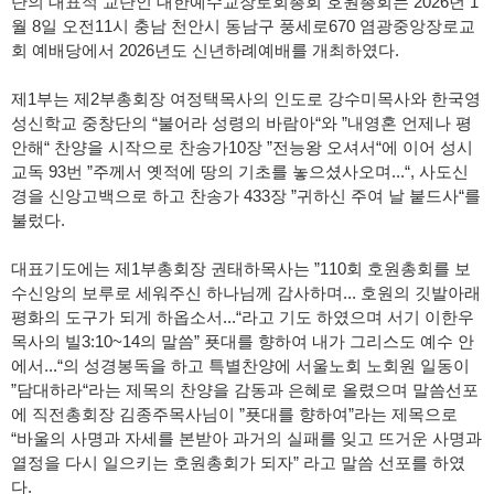
단의 대표적 교단인 대한예수교장로회총회 호원총회는
2026
년
1
월
8
일 오전
11
시 충남 천안시 동남구 풍세로
670
염광중앙장로교
회 예배당에서
2026
년도 신년하례예배를 개최하였다
.
제
1
부는 제
2
부총회장 여정택목사의 인도로 강수미목사와 한국영
성신학교 중창단의
“
불어라 성령의 바람아
“
와
”
내영혼 언제나 평
안해
“
찬양을 시작으로 찬송가
10
장
”
전능왕 오셔서
“
에 이어 성시
교독
93
번
”
주께서 옛적에 땅의 기초를 놓으셨사오며
...“,
사도신
경을 신앙고백으로 하고 찬송가
433
장
”
귀하신 주여 날 붙드사
“
를
불렀다
.
대표기도에는 제
1
부총회장 권태하목사는
”110
회 호원총회를 보
수신앙의 보루로 세워주신 하나님께 감사하며
...
호원의 깃발아래
평화의 도구가 되게 하옵소서
...“
라고 기도 하였으며 서기 이한우
목사의 빌
3:10~14
의 말씀
”
푯대를 향하여 내가 그리스도 예수 안
에서
...“
의 성경봉독을 하고 특별찬양에 서울노회 노회원 일동이
”
담대하라
“
라는 제목의 찬양을 감동과 은혜로 올렸으며 말씀선포
에 직전총회장 김종주목사님이
”
푯대를 향하여
”
라는 제목으로
“
바울의 사명과 자세를 본받아 과거의 실패를 잊고 뜨거운 사명과
열정을 다시 일으키는 호원총회가 되자
”
라고 말씀 선포를 하였
다
.