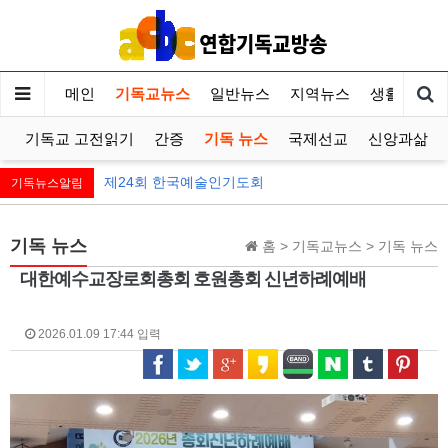
메인
기독교뉴스
일반뉴스
지역뉴스
생활정보
교
기독교 고전읽기
간증
기독 뉴스
국제선교
신앙과삶
제24회 한국예술인기도회
기독뉴스알림
기독 뉴스
홈 > 기독교뉴스 > 기독 뉴스
대한예수교장로회총회 호원총회 신년하례예배
2026.01.09 17:44 입력