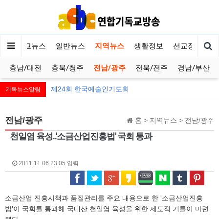
기독교뉴스
일반뉴스
지역뉴스
생활정보
선교정보
충남/대전
충북/청주
전남/광주
전북/전주
경남/부산
제24회 한국예술인기도회
기독뉴스알림
전남/광주
홈 > 지역뉴스 > 전남/광주
천일염 육성..'소금산업진흥법' 국회 통과
2011.11.06 23:05 입력
소금산업 진흥시책과 품질관리를 주요 내용으로 한 '소금산업진흥
법'이 국회를 통과해 국내산 천일염 육성을 위한 제도적 기틀이 마련