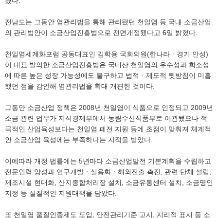
됐다.
전남도는 그동안 염관리법을 통해 관리됐던 천일염 등 국내 소금산업
의 관리법안이 소금산업진흥법으로 전면개정됐다고 6일 밝혔다.
천일염세계화포럼 공동대표인 김학용 국회의원(한나라ㆍ경기 안성)
이 대표 발의한 소금산업진흥법은 국내산 천일염의 우수성과 희소성
에 따른 높은 성장 가능성에도 불구하고 법적ㆍ제도적 뒷받침이 미흡
했던 점을 감안해 염관리법을 확대 개편한 것이다.
그동안 소금산업 정책은 2008년 천일염이 식품으로 인정되고 2009년
소금 관련 업무가 지식경제부에서 농림수산식품부로 이관됐으나 적
극적인 산업육성보다는 천일염 폐전 지원 등에 초점이 맞춰져 체계적
인 소금산업 육성에는 부족하다는 지적을 받았다.
이에따라 개정 법률에는 5년마다 소금산업발전 기본계획을 수립하고
전문인력 양성과 연구개발ㆍ실용화ㆍ해외진출 촉진, 관련 단체 설립,
제조시설 현대화, 산지종합처리장 설치, 소금유통센터 설치, 소금명인
지정 등 실질적인 지원대책을 담았다.
또 천일염 품질인증제도 도입, 안전관리기준 고시, 지리적 표시 등 소