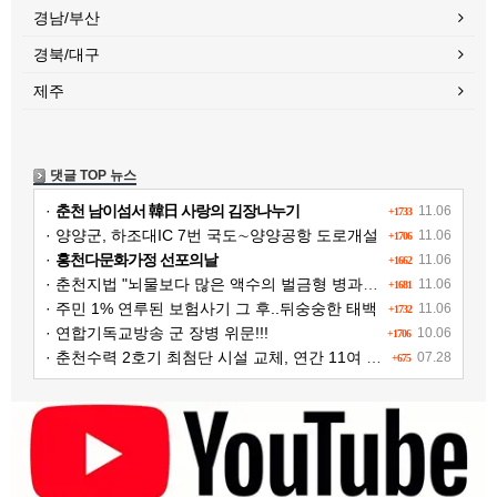
경남/부산
경북/대구
제주
댓글 TOP 뉴스
·
춘천 남이섬서 韓日 사랑의 김장나누기
11.06
+1733
· 양양군, 하조대IC 7번 국도∼양양공항 도로개설
11.06
+1706
·
홍천다문화가정 선포의날
11.06
+1662
· 춘천지법 "뇌물보다 많은 액수의 벌금형 병과해야"
11.06
+1681
· 주민 1% 연루된 보험사기 그 후..뒤숭숭한 태백
11.06
+1732
· 연합기독교방송 군 장병 위문!!!
10.06
+1706
· 춘천수력 2호기 최첨단 시설 교체, 연간 11여 억원 수익 추가 확보
07.28
+675