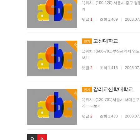
1)위치 : (100-120) 서울시 중구 정동 
기
댓글
1
조회 1,469
2008.07
|
|
고신대학교
인기
Hot
1)위치 : (606-701)부산광역시 영도구 동
보기
댓글
2
조회 1,415
2008.07
|
|
감리교신학대학교
인기
Hot
1)위치 : (120-701)서울시 서대문구 냉천
게…
더보기
댓글
2
조회 1,433
2008.07
|
|