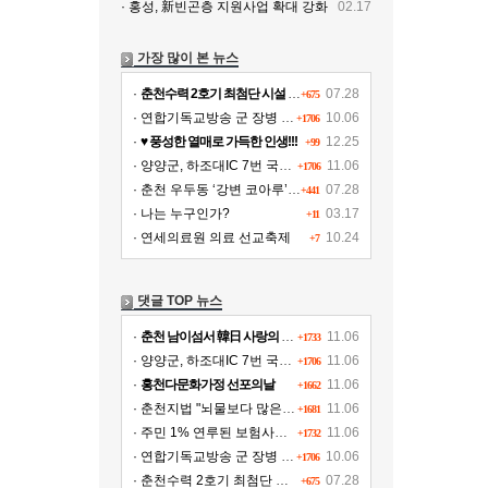
· 홍성, 新빈곤층 지원사업 확대 강화
02.17
가장 많이 본 뉴스
·
춘천수력 2호기 최첨단 시설 교체, 연간 11여 억원 수익 추가 확보
07.28
+675
· 연합기독교방송 군 장병 위문!!!
10.06
+1706
·
♥ 풍성한 열매로 가득한 인생!!!
12.25
+99
· 양양군, 하조대IC 7번 국도∼양양공항 도로개설
11.06
+1706
· 춘천 우두동 ‘강변 코아루’ 파격가 분양
07.28
+441
· 나는 누구인가?
03.17
+11
· 연세의료원 의료 선교축제
10.24
+7
댓글 TOP 뉴스
·
춘천 남이섬서 韓日 사랑의 김장나누기
11.06
+1733
· 양양군, 하조대IC 7번 국도∼양양공항 도로개설
11.06
+1706
·
홍천다문화가정 선포의날
11.06
+1662
· 춘천지법 "뇌물보다 많은 액수의 벌금형 병과해야"
11.06
+1681
· 주민 1% 연루된 보험사기 그 후..뒤숭숭한 태백
11.06
+1732
· 연합기독교방송 군 장병 위문!!!
10.06
+1706
· 춘천수력 2호기 최첨단 시설 교체, 연간 11여 억원 수익 추가 확보
07.28
+675