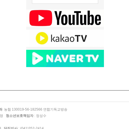
좌
: 농협 130019-56-182566 연합기독교방송
찬영
청소년보호책임자
: 정성수
93
당진지사
: (041)352-2414