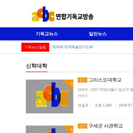
기독교뉴스
일반뉴스
제24회 한국예술인기도회
기독뉴스알림
신학대학
그리스도대학교
인기
Hot
1)위치 : (157-722)서울시 강서구 화곡6
더보기
댓글
2
조회 1,890
2008.07
|
|
구세군 사관학교
인기
Hot