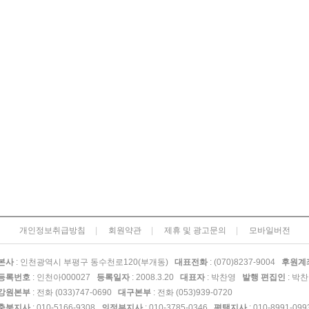
개인정보취급방침
회원약관
제휴 및 광고문의
모바일버전
본사
: 인천광역시 부평구 동수천로120(부개동)
대표전화
: (070)8237-9004
후원계
등록번호
: 인천아000027
등록일자
: 2008.3.20
대표자
: 박찬영
발행 편집인
: 박
강원본부
: 전화 (033)747-0690
대구본부
: 전화 (053)939-0720
충북지사
: 010-5166-9308
의정부지사
: 010-3785-0346
평택지사
: 010-8991-09