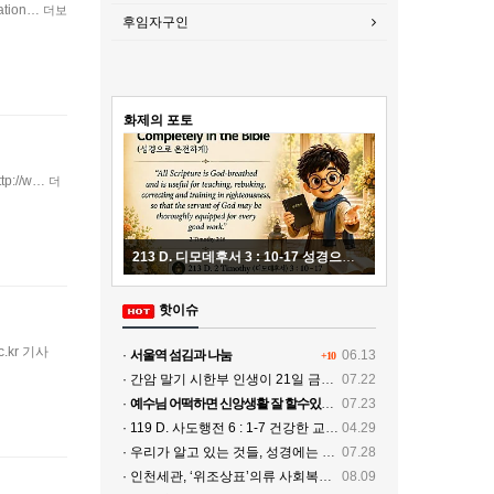
ation…
더보
후임자구인
화제의 포토
tp://w…
더
213 D. 디모데후서 3 : 10-17 성경으로 온전하게 20260801
215 D. 사도행전 14 : 1
핫이슈
c.kr 기사
·
서울역 섬김과 나눔
06.13
+10
· 간암 말기 시한부 인생이 21일 금식기도로 치유
07.22
·
예수님 어떡하면 신앙생활 잘 할수있나요
07.23
· 119 D. 사도행전 6 : 1-7 건강한 교회, 전파되는 복음 20260429
04.29
· 우리가 알고 있는 것들, 성경에는 없다…
07.28
· 인천세관, ‘위조상표’의류 사회복지시설에 기증
08.09