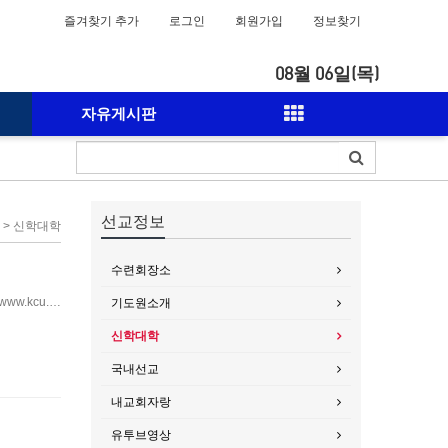
즐겨찾기 추가
로그인
회원가입
정보찾기
08월 06일(목)
자유게시판
선교정보
 > 신학대학
수련회장소
www.kcu.…
기도원소개
신학대학
국내선교
내교회자랑
유투브영상