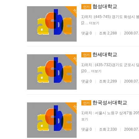
협성대학교
인기
Hot
1)위치 :(445-745) 경기도 화성시 봉담
[2…
더보기
댓글 0
조회 2,288
2008.07
|
|
한세대학교
인기
Hot
1)위치 : (435-732)경기도 군포시 당정
[20…
더보기
댓글 0
조회 2,289
2008.07
|
|
한국성서대학교
인기
Hot
1)위치 : 서울시 노원구 상계7동 205번지 2
보기
댓글 0
조회 2,330
2008.07
|
|