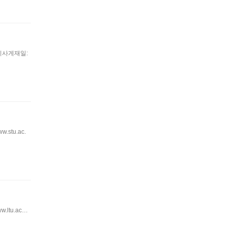
r 기사게재일:
.stu.ac.
w.ltu.ac…