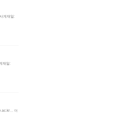
 기사게재일:
기사게재일:
.ac.kr…
더