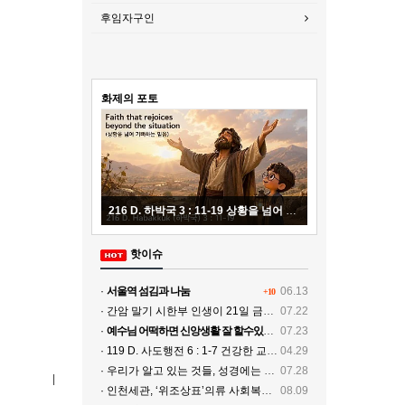
후임자구인
화제의 포토
216 D. 하박국 3 : 11-19 상황을 넘어 기뻐하는 믿음 20260804
218 D. 출애굽기 20 : 
핫이슈
·
서울역 섬김과 나눔
06.13
+10
· 간암 말기 시한부 인생이 21일 금식기도로 치유
07.22
·
예수님 어떡하면 신앙생활 잘 할수있나요
07.23
· 119 D. 사도행전 6 : 1-7 건강한 교회, 전파되는 복음 20260429
04.29
· 우리가 알고 있는 것들, 성경에는 없다…
07.28
|
· 인천세관, ‘위조상표’의류 사회복지시설에 기증
08.09