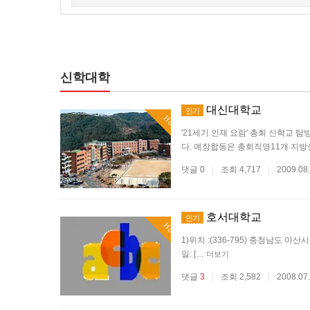
신학대학
대신대학교
인기
Hot
'21세기 인재 요람' 총회 신학교
다. 예장합동은 총회직영11개 지
댓글 0
조회 4,717
2009.08
|
|
호서대학교
인기
Hot
1)위치 :(336-795) 충청남도 아산시 배
일: […
더보기
댓글
3
조회 2,582
2008.07
|
|