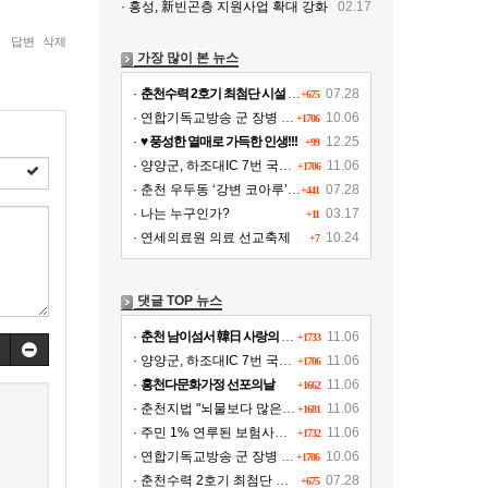
· 홍성, 新빈곤층 지원사업 확대 강화
02.17
답변
삭제
가장 많이 본 뉴스
·
춘천수력 2호기 최첨단 시설 교체, 연간 11여 억원 수익 추가 확보
07.28
+675
· 연합기독교방송 군 장병 위문!!!
10.06
+1706
·
♥ 풍성한 열매로 가득한 인생!!!
12.25
+99
· 양양군, 하조대IC 7번 국도∼양양공항 도로개설
11.06
+1706
· 춘천 우두동 ‘강변 코아루’ 파격가 분양
07.28
+441
· 나는 누구인가?
03.17
+11
· 연세의료원 의료 선교축제
10.24
+7
댓글 TOP 뉴스
·
춘천 남이섬서 韓日 사랑의 김장나누기
11.06
+1733
· 양양군, 하조대IC 7번 국도∼양양공항 도로개설
11.06
+1706
·
홍천다문화가정 선포의날
11.06
+1662
· 춘천지법 "뇌물보다 많은 액수의 벌금형 병과해야"
11.06
+1681
· 주민 1% 연루된 보험사기 그 후..뒤숭숭한 태백
11.06
+1732
· 연합기독교방송 군 장병 위문!!!
10.06
+1706
· 춘천수력 2호기 최첨단 시설 교체, 연간 11여 억원 수익 추가 확보
07.28
+675