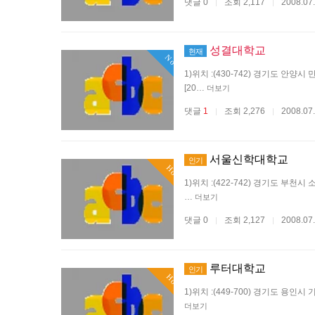
댓글 0
조회 2,117
2008.07
|
|
성결대학교
현재
Now
1)위치 :(430-742) 경기도 안양시 만
[20…
더보기
댓글
1
조회 2,276
2008.07
|
|
서울신학대학교
인기
Hot
1)위치 :(422-742) 경기도 부천시 소사구
…
더보기
댓글 0
조회 2,127
2008.07
|
|
루터대학교
인기
Hot
1)위치 :(449-700) 경기도 용인시 기흥읍
더보기