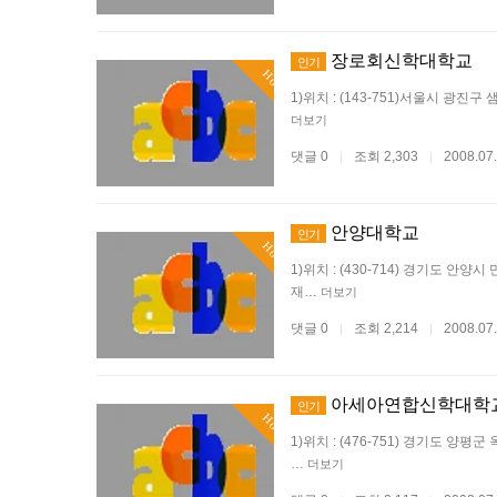
장로회신학대학교
인기
Hot
1)위치 : (143-751)서울시 광진구 샘말동
더보기
댓글 0
조회 2,303
2008.07
|
|
안양대학교
인기
Hot
1)위치 : (430-714) 경기도 안양시 만
재…
더보기
댓글 0
조회 2,214
2008.07
|
|
아세아연합신학대학
인기
Hot
1)위치 : (476-751) 경기도 양평군 옥천
…
더보기